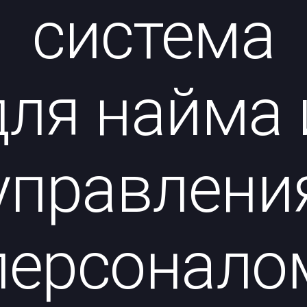
система
для найма 
управлени
персонало