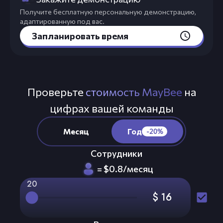
Получите бесплатную персональную демонстрацию,
адаптированную под вас.
Запланировать время
Проверьте
стоимость MayBee
на
цифрах вашей команды
Месяц
Год
Год
-20%
-20%
Сотрудники
=
$
0.8
/
месяц
20
$ 16