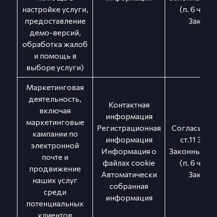
настройке услуги,
(п. 6 ч. 1 ст
предоставление
Закона)
демо-версий,
обработка жалоб
и помощь в
выборе услуги)
Маркетинговая
деятельность,
Контактная
включая
информация
маркетинговые
Регистрационная
Согласие (п. 
кампании по
информация
ст.11 Зако
электронной
Информация о
Законный ин
почте и
файлах cookie
(п. 6 ч. 1 ст
продвижение
Автоматически
Закона)
наших услуг
собранная
среди
информация
потенциальных
клиентов