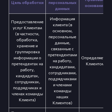
Цель обработки
персональных
основания
данных
Информация
Предоставление
клиента (в
услуг Клиентам
основном,
(в частности,
персональные
обработка,
данные,
хранение и
связанные с
группировка
претендентами
информации о
Определяется
на работу,
претендентах на
Клиентом
кандидатами,
работу,
сотрудниками,
кандидатах,
подрядчиками
сотрудниках,
и членами
подрядчиках и
команды
членах команды
наших
Клиента)
Клиентов)