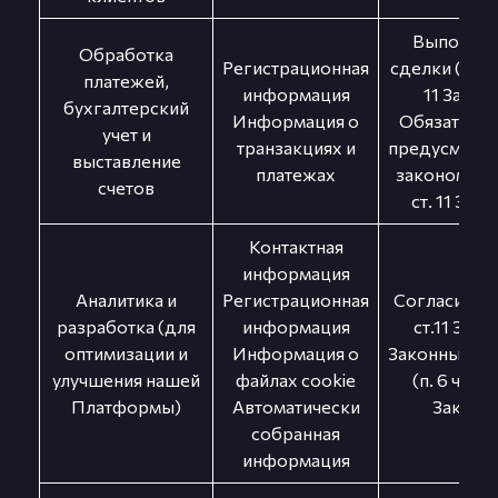
Выполнен
Обработка
Регистрационная
сделки (п. 3 ч.
платежей,
информация
11 Закон
бухгалтерский
Информация о
Обязательс
учет и
транзакциях и
предусмотр
выставление
платежах
законом (п. 5
счетов
ст. 11 Зако
Контактная
информация
Аналитика и
Регистрационная
Согласие (п. 
разработка (для
информация
ст.11 Зако
оптимизации и
Информация о
Законный ин
улучшения нашей
файлах cookie
(п. 6 ч. 1 ст
Платформы)
Автоматически
Закона)
собранная
информация