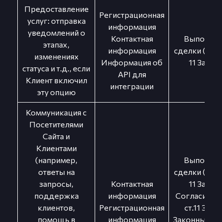
Предоставление
Регистрационная
услуг: отправка
информация
уведомлений о
Контактная
Выполнен
этапах,
информация
сделки (п. 3 ч.
изменениях
Информация об
11 Закон
статуса и т.д., если
API для
Клиент включил
интеграции
эту опцию
Коммуникация с
Посетителями
Сайта и
Клиентами
(например,
Выполнен
ответы на
сделки (п. 3 ч.
запросы,
Контактная
11 Закон
поддержка
информация
Согласие (п. 
клиентов,
Регистрационная
ст.11 Зако
помощь в
информация
Законный ин