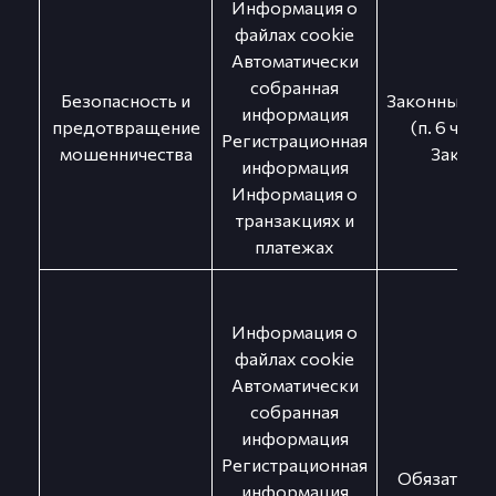
Информация о
файлах cookie
Автоматически
собранная
Безопасность и
Законный ин
информация
предотвращение
(п. 6 ч. 1 ст
Регистрационная
мошенничества
Закона)
информация
Информация о
транзакциях и
платежах
Информация о
файлах cookie
Автоматически
собранная
информация
Регистрационная
Обязательс
информация