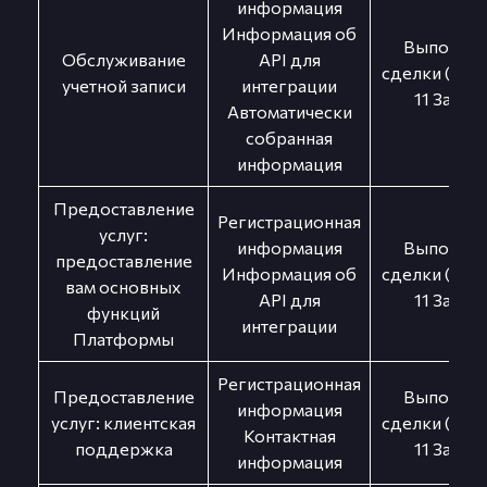
информация
Информация об
Выполнен
Обслуживание
API для
сделки (п. 3 ч.
учетной записи
интеграции
11 Закон
Автоматически
собранная
информация
Предоставление
Регистрационная
услуг:
информация
Выполнен
предоставление
Информация об
сделки (п. 3 ч.
вам основных
API для
11 Закон
функций
интеграции
Платформы
Регистрационная
Предоставление
Выполнен
информация
услуг: клиентская
сделки (п. 3 ч.
Контактная
поддержка
11 Закон
информация