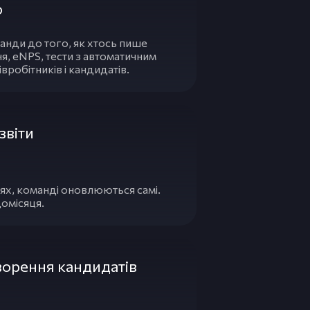
ю
анди до того, як хтось пише
ня, eNPS, тести з автоматичним
вробітників і кандидатів.
звіти
тях, команді оновлюються самі.
омісяця.
орення кандидатів