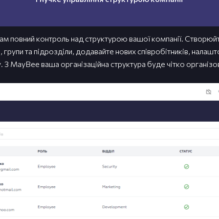
ам повний контроль над структурою вашої компанії. Створюй
 групи та підрозділи, додавайте нових співробітників, налашт
. З MayBee ваша організаційна структура буде чітко організ