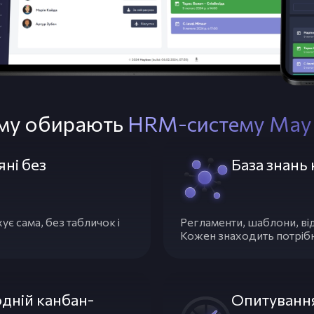
му обирають
HRM-систему May
яні без
База знань 
ує сама, без табличок і
Регламенти, шаблони, віде
Кожен знаходить потрібне
одній канбан-
Опитування 