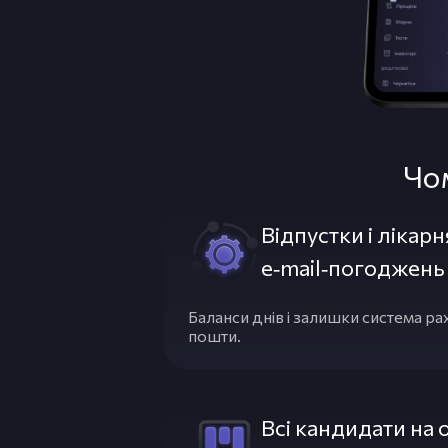
Чо
Відпустки і лікарн
e‑mail‑погоджень
Баланси днів і залишки система рах
пошти.
Всі кандидати на 