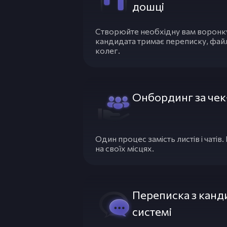
дошці
Створюйте необхідну вам воронку
кандидата тримає переписку, файл
колег.
Онбординг за че
Один процес замість листів і чатів.
на своїх місцях.
Переписка з канд
системі