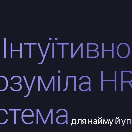
Інтуїтивно
озуміла H
стема
для найму й уп