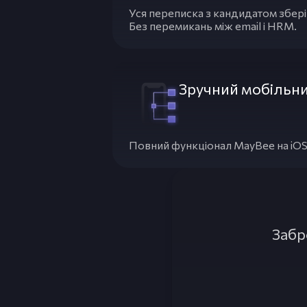
Уся переписка з кандидатом зберіг
Без перемикань між email і HRM.
Зручний мобільни
Повний функціонал MayBee на iOS і
Забр