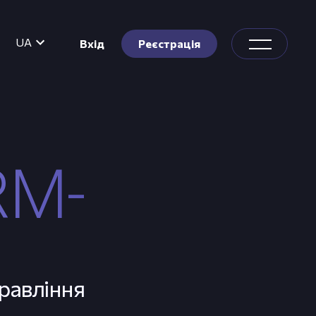
UA
Вхід
Реєстрація
RM-
равління