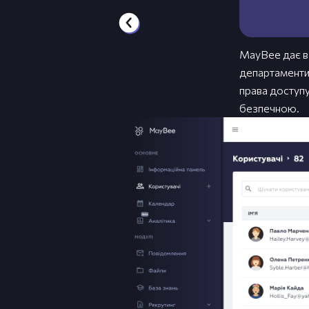
MayBee дає в
департаменти,
права доступу
безпечною.