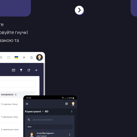
те
овуйте гнучкі
ованою та