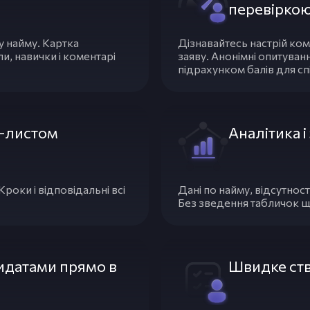
перевірко
 найму. Картка
Дізнавайтесь настрій ком
и, навички і коментарі
заяву. Анонімні опитуван
підрахунком балів для спі
к-листом
Аналітика і 
 Кроки і відповідальні всі
Дані по найму, відсутнос
Без зведення табличок щ
идатами прямо в
Швидке ств