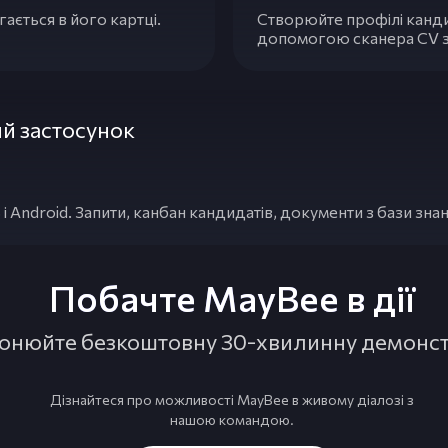
ається в його картці.
Створюйте профілі кандид
допомогою сканера CV за
й застосунок
 Android. Запити, канбан кандидатів, документи з бази знан
Побачте MayBee в дії
онюйте безкоштовну 30-хвилинну демонст
Дізнайтеся про можливості MayBee в живому діалозі з
нашою командою.