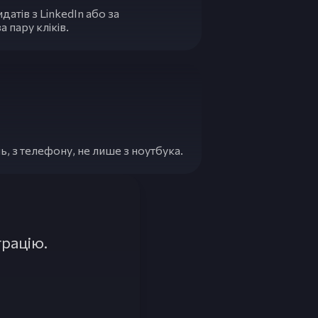
атів з LinkedIn або за
 пару кліків.
ь, з телефону, не лише з ноутбука.
рацію.