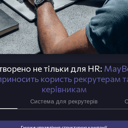
творено не тільки для HR:
MayB
приносить користь рекрутерам т
керівникам
Система для рекрутерів
С
Гнучке управління структурою компанії