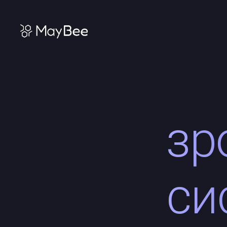
зр
си