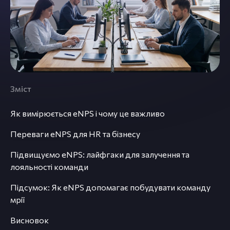
Зміст
Як вимірюється eNPS і чому це важливо
Переваги eNPS для HR та бізнесу
Підвищуємо eNPS: лайфгаки для залучення та
лояльності команди
Підсумок: Як eNPS допомагає побудувати команду
мрії
Висновок