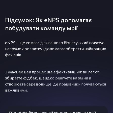
Підсумок: Як eNPS допомагає
побудувати команду мрії
eNPS — це компас для вашого бізнесу, який показує
напрямок розвитку і допомагає зберегти найкращих
фахівців.
З MayBee цей процес ще ефективніший: ви легко
збираєте фідбек, швидко реагуєте на зміни й
створюєте середовище, де працівники почуваються
важливими.
Готові зробити перший крок до команди мрії?