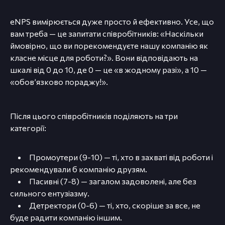
eNPS вимірюється дуже просто й ефективно. Усе, що
вам треба — це запитати співробітників: «Наскільки
ймовірно, що ви порекомендуєте нашу компанію як
класне місце для роботи?». Вони відповідають на
шкалі від 0 до 10, де 0 — це «в жодному разі», а 10 —
«обовʼязково пораджу!».
Після цього співробітників поділяють на три
категорії:
Промоутери (9-10) — ті, хто в захваті від роботи і
рекомендували б компанію друзям.
Пасивні (7-8) — загалом задоволені, але без
сильного ентузіазму.
Детректори (0-6) — ті, хто, скоріше за все, не
буде радити компанію іншим.