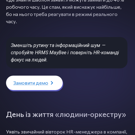
робочого часу. Це спам, який виснажує найбільше,
бо на нього треба реагувати в режимі реального
часу.
Зменшіть рутину та інформаційний шум —
спробуйте HRMS MayBee і поверніть HR-команді
фокус на людей.
Замовити демо
День із життя «людини-оркестру»
Уявіть звичайний вівторок HR-менеджера в компанії,