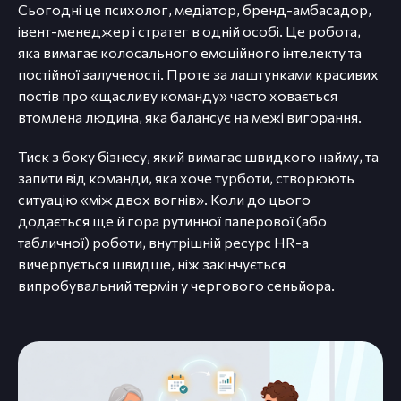
Сьогодні це психолог, медіатор, бренд-амбасадор,
івент-менеджер і стратег в одній особі. Це робота,
яка вимагає колосального емоційного інтелекту та
постійної залученості. Проте за лаштунками красивих
постів про «щасливу команду» часто ховається
втомлена людина, яка балансує на межі вигорання.
Тиск з боку бізнесу, який вимагає швидкого найму, та
запити від команди, яка хоче турботи, створюють
ситуацію «між двох вогнів». Коли до цього
додається ще й гора рутинної паперової (або
табличної) роботи, внутрішній ресурс HR-а
вичерпується швидше, ніж закінчується
випробувальний термін у чергового сеньйора.