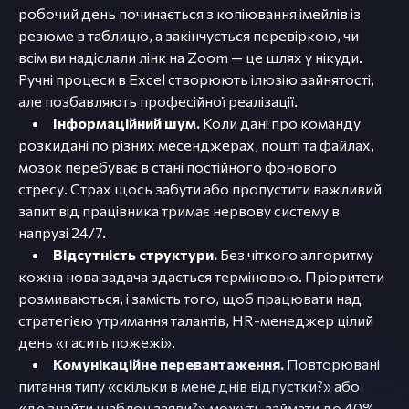
робочий день починається з копіювання імейлів із
резюме в таблицю, а закінчується перевіркою, чи
всім ви надіслали лінк на Zoom — це шлях у нікуди.
Ручні процеси в Excel створюють ілюзію зайнятості,
але позбавляють професійної реалізації.
Інформаційний шум.
Коли дані про команду
розкидані по різних месенджерах, пошті та файлах,
мозок перебуває в стані постійного фонового
стресу. Страх щось забути або пропустити важливий
запит від працівника тримає нервову систему в
напрузі 24/7.
Відсутність структури.
Без чіткого алгоритму
кожна нова задача здається терміновою. Пріоритети
розмиваються, і замість того, щоб працювати над
стратегією утримання талантів, HR-менеджер цілий
день «гасить пожежі».
Комунікаційне перевантаження.
Повторювані
питання типу «скільки в мене днів відпустки?» або
«де знайти шаблон заяви?» можуть займати до 40%