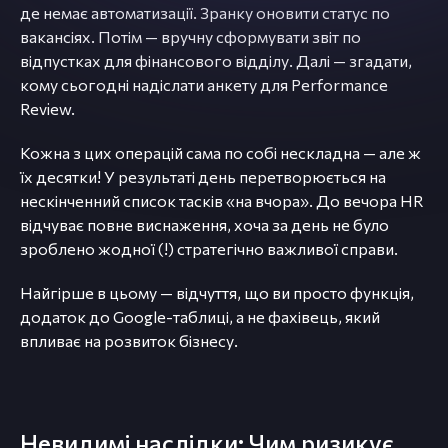
де немає автоматизації. Зранку оновити статус по
вакансіях. Потім — вручну сформувати звіт по
відпустках для фінансового відділу. Далі — згадати,
кому сьогодні надіслати анкету для Performance
Review.
Кожна з цих операцій сама по собі нескладна — але ж
їх десятки! У результаті день перетворюється на
нескінченний список тасків «на вчора». До вечора HR
відчуває повне виснаження, хоча за день не було
зроблено жодної (!) стратегічно важливої справи.
Найгірше в цьому — відчуття, що ви просто функція,
додаток до Google-таблиці, а не фахівець, який
впливає на розвиток бізнесу.
Невидимі наслідки: Чим ризикує