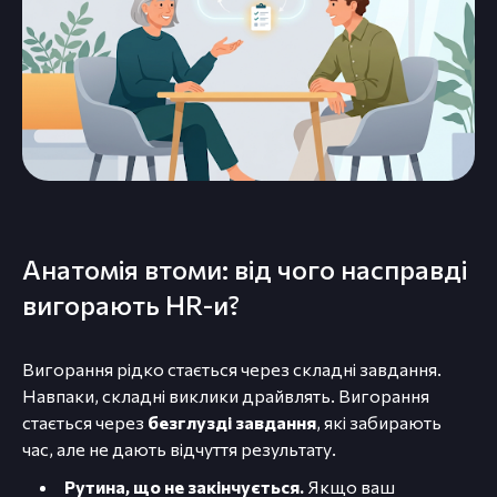
Анатомія втоми: від чого насправді
вигорають HR-и?
Вигорання рідко стається через складні завдання.
Навпаки, складні виклики драйвлять. Вигорання
стається через
безглузді завдання
, які забирають
час, але не дають відчуття результату.
Рутина, що не закінчується.
Якщо ваш