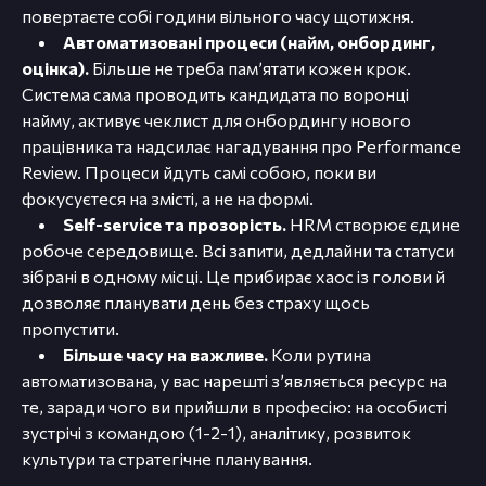
повертаєте собі години вільного часу щотижня.
Автоматизовані процеси (найм, онбординг,
оцінка).
Більше не треба пам’ятати кожен крок.
Система сама проводить кандидата по воронці
найму, активує чеклист для онбордингу нового
працівника та надсилає нагадування про Performance
Review. Процеси йдуть самі собою, поки ви
фокусуєтеся на змісті, а не на формі.
Self-service та прозорість.
HRM створює єдине
робоче середовище. Всі запити, дедлайни та статуси
зібрані в одному місці. Це прибирає хаос із голови й
дозволяє планувати день без страху щось
пропустити.
Більше часу на важливе.
Коли рутина
автоматизована, у вас нарешті з’являється ресурс на
те, заради чого ви прийшли в професію: на особисті
зустрічі з командою (1-2-1), аналітику, розвиток
культури та стратегічне планування.