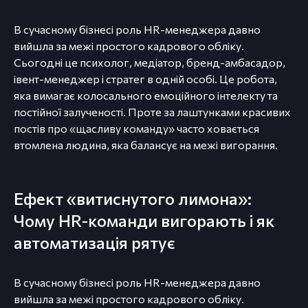
В сучасному бізнесі роль HR-менеджера давно
вийшла за межі простого кадрового обліку.
Сьогодні це психолог, медіатор, бренд-амбасадор,
івент-менеджер і стратег в одній особі. Це робота,
яка вимагає колосального емоційного інтелекту та
постійної залученості. Проте за лаштунками красивих
постів про «щасливу команду» часто ховається
втомлена людина, яка балансує на межі вигорання.
Ефект «витиснутого лимона»:
Чому HR-команди вигорають і як
автоматизація рятує
В сучасному бізнесі роль HR-менеджера давно
вийшла за межі простого кадрового обліку.