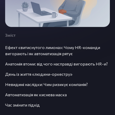
Зміст
Ефект «витиснутого лимона»: Чому HR-команди
вигорають і як автоматизація рятує
Анатомія втоми: від чого насправді вигорають HR-и?
День із життя «людини-оркестру»
Невидимі наслідки: Чим ризикує компанія?
Автоматизація як киснева маска
Час змінити підхід