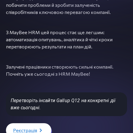
побачити проблеми й зробити залученість
співробітників ключовою перевагою компанії.
З MayBee HRM цей процес стає ще легшим:
автоматизація опитувань, аналітика й чіткі кроки
перетворюють результати на план дій.
Залучені працівники створюють сильні компанії.
Почніть уже сьогодні з HRM MayBee!
Перетворіть інсайти Gallup Q12 на конкретні дії
вже сьогодні.
Реєстрація