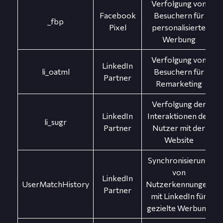
Verfolgung von
Facebook
Besuchern für
_fbp
Pixel
personalisierte
Werbung
Verfolgung von
LinkedIn
li_oatml
Besuchern für
Partner
Remarketing
Verfolgung der
LinkedIn
Interaktionen der
li_sugr
Partner
Nutzer mit der
Website
Synchronisierung
von
LinkedIn
UserMatchHistory
Nutzerkennungen
Partner
mit LinkedIn für
gezielte Werbung