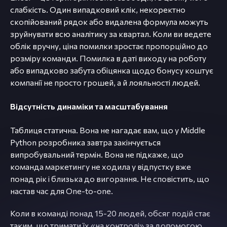
слабкість. Один випадковий клік, некоректно
скопійований рядок або видалена формула можуть
зруйнувати всю аналітику за квартал. Коли ви ведете
облік вручну, ціна помилки зростає пропорційно до
розміру команди. Помилка в даті виходу на роботу
або випадково забута обіцянка щодо бонусу коштує
компанії не просто грошей, а й лояльності людей.
Відсутність динаміки та масштабування
Таблиця статична. Вона не нагадає вам, що у Middle
Python розробника завтра закінчується
випробувальний термін. Вона не підкаже, що
команда маркетингу не ходила у відпустку вже
понад рік і близька до вигорання. Не сповістить, що
настав час для One-to-one.
Коли в команді понад 15-20 людей, обсяг подій стає
таким, що тримати їх «на контролі» за допомогою