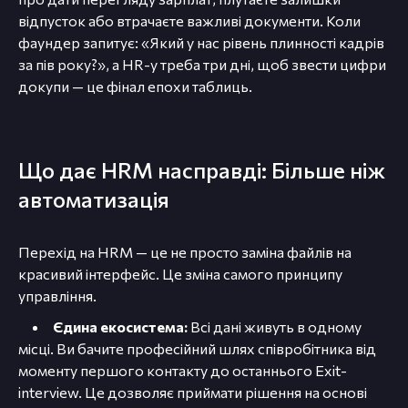
відпусток або втрачаєте важливі документи. Коли
фаундер запитує: «Який у нас рівень плинності кадрів
за пів року?», а HR-у треба три дні, щоб звести цифри
докупи — це фінал епохи таблиць.
Що дає HRM насправді: Більше ніж
автоматизація
Перехід на HRM — це не просто заміна файлів на
красивий інтерфейс. Це зміна самого принципу
управління.
Єдина екосистема:
Всі дані живуть в одному
місці. Ви бачите професійний шлях співробітника від
моменту першого контакту до останнього Exit-
interview. Це дозволяє приймати рішення на основі