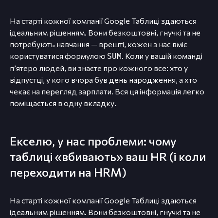
На старті кожної компанії Google Таблиці здаються
ідеальним рішенням. Вони безкоштовні, гнучкі та не
потребують навчання — врешті, кожен з нас вміє
користуватися формулою
. Коли у вашій команді
SUM
п’ятеро людей, ви знаєте про кожного все: хто у
відпустці, у кого вчора був день народження, а хто
чекає на перегляд зарплати. Вся ця інформація легко
поміщається в одну вкладку.
Екселю, у нас проблеми: чому
таблиці «вбивають» ваш HR (і коли
переходити на HRM)
На старті кожної компанії Google Таблиці здаються
ідеальним рішенням. Вони безкоштовні, гнучкі та не