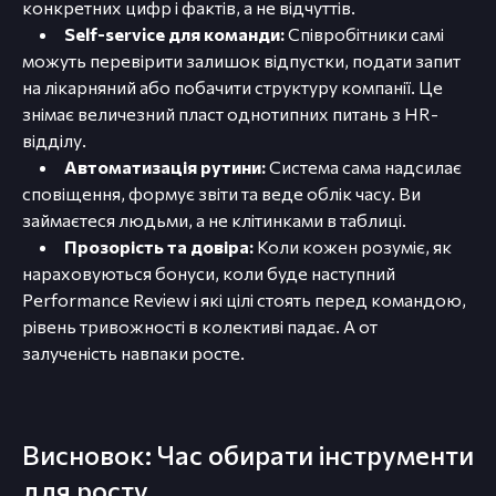
конкретних цифр і фактів, а не відчуттів.
Self-service для команди:
Співробітники самі
можуть перевірити залишок відпустки, подати запит
на лікарняний або побачити структуру компанії. Це
знімає величезний пласт однотипних питань з HR-
відділу.
Автоматизація рутини:
Система сама надсилає
сповіщення, формує звіти та веде облік часу. Ви
займаєтеся людьми, а не клітинками в таблиці.
Прозорість та довіра:
Коли кожен розуміє, як
нараховуються бонуси, коли буде наступний
Performance Review і які цілі стоять перед командою,
рівень тривожності в колективі падає. А от
залученість навпаки росте.
Висновок: Час обирати інструменти
для росту