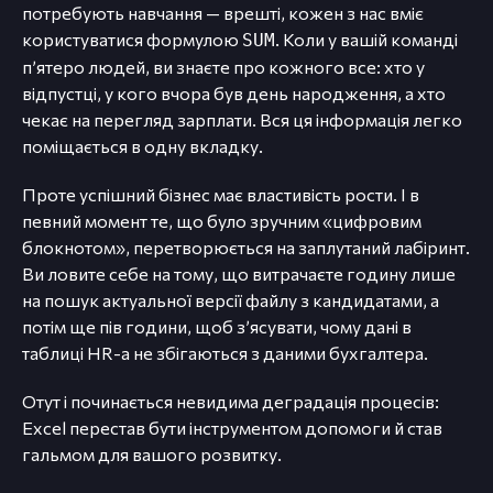
потребують навчання — врешті, кожен з нас вміє
користуватися формулою
. Коли у вашій команді
SUM
п’ятеро людей, ви знаєте про кожного все: хто у
відпустці, у кого вчора був день народження, а хто
чекає на перегляд зарплати. Вся ця інформація легко
поміщається в одну вкладку.
Проте успішний бізнес має властивість рости. І в
певний момент те, що було зручним «цифровим
блокнотом», перетворюється на заплутаний лабіринт.
Ви ловите себе на тому, що витрачаєте годину лише
на пошук актуальної версії файлу з кандидатами, а
потім ще пів години, щоб з’ясувати, чому дані в
таблиці HR-а не збігаються з даними бухгалтера.
Отут і починається невидима деградація процесів:
Excel перестав бути інструментом допомоги й став
гальмом для вашого розвитку.