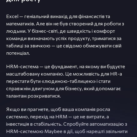
Excel — геніальний винахід для фінансистів та
математиків. Але він не був створений для роботи з
людьми. У бізнес-світі, де швидкість і комфорт
команди визначають успіх продукту, триматися за
таблиці за звичкою — це свідомо обмежувати свій
потенціал.
HRM-система — це фундамент, на якому ви будуєте
масштабовану компанію. Це можливість для HR-а
перестати бути «людиною-таблицею» і стати
справжнім двигуном для бізнесу, який допомагає
талантам розкриватися.
Якщо ви прагнете, щоб ваша компанія росла
системно, перехід на HRM — це не витрати, а
інвестиція в стабільність. Спробуйте автоматизацію з
HRM-системою Maybee в дії, щоб нарешті звільнити