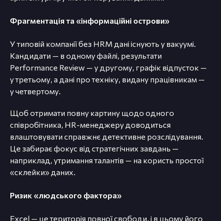
Фрагментація та «інформаційні острови»
У типовій компанії без HRM дані існують у вакуумі.
Кандидати — в одному файлі, результати
Performance Review — у другому, графік відпусток —
у третьому, а дані про техніку, видану працівникам —
у четвертому.
Щоб отримати повну картину щодо одного
співробітника, HR-менеджеру доводиться
влаштовувати справжнє детективне розслідування.
Це забирає фокус від стратегічних завдань —
наприклад, утримання талантів — на користь простої
«склейки» даних.
Ризик «людського фактора»
Excel — це територія повної свободи, і в цьому його