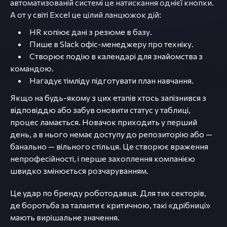
автоматизованій системі це натискання однієї кнопки.
А от у світі Excel це цілий ланцюжок дій:
HR копіює дані з резюме в базу.
Пише в Slack офіс-менеджеру про техніку.
Створює подію в календарі для знайомства з
командою.
Нагадує тімліду підготувати план навчання.
Якщо на будь-якому з цих етапів хтось запізнився з
відповіддю або забув оновити статус у таблиці,
процес ламається. Новачок приходить у перший
день, а в нього немає доступу до репозиторію або —
банально — вільного стільця. Це створює враження
непрофесійності, і перше захоплення компанією
швидко змінюється розчаруванням.
Це удар по бренду роботодавця. Для тих секторів,
де боротьба за таланти є критичною, такі «дрібниці»
мають вирішальне значення.