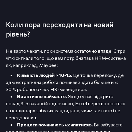
Коли пора переходити на новий
рівень?
Не варто чекати, поки система остаточно впаде. Є три
чіткі сигнали того, що вам потрібна така HRM-система
як, наприклад, Maybee:
Кількість людей > 10-15.
Це точка перелому, де
адміністративна робота починає з’їдати більше ніж
30% робочого часу HR-менеджера.
Ви активно наймаєте.
Якщо у вас відкрито
понад 3-5 вакансій одночасно, Excel перетворюється
на «цвинтар» забутих кандидатів, яким так ніхто і не
передзвонив.
Процеси починають «сипатися».
Ви забуваєте
про дати перегляду зарплат, плутаєте залишки