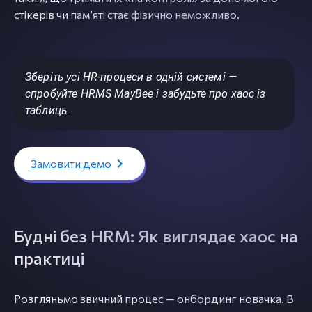
стікерів чи памʼяті стає фізично неможливо.
Зберіть усі HR-процеси в одній системі —
спробуйте HRMS MayBee і забудьте про хаос із
таблиць.
Замовити демо
Будні без HRM: Як виглядає хаос на
практиці
Розгляньмо звичний процес — онбординг новачка. В