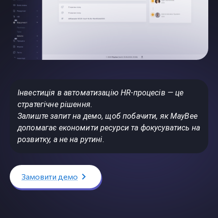
Інвестиція в автоматизацію HR-процесів — це
стратегічне рішення.
Залиште запит на демо, щоб побачити, як MayBee
допомагає економити ресурси та фокусуватись на
розвитку, а не на рутині.
Замовити демо