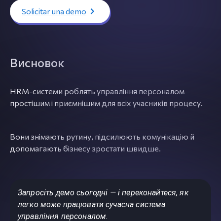
Solicitar una demo
Висновок
HRM-системи роблять управління персоналом
простішим і приємнішим для всіх учасників процесу.
Вони знімають рутину, підсилюють комунікацію й
допомагають бізнесу зростати швидше.
Запросіть демо сьогодні — і переконайтеся, як
легко може працювати сучасна система
управління персоналом.