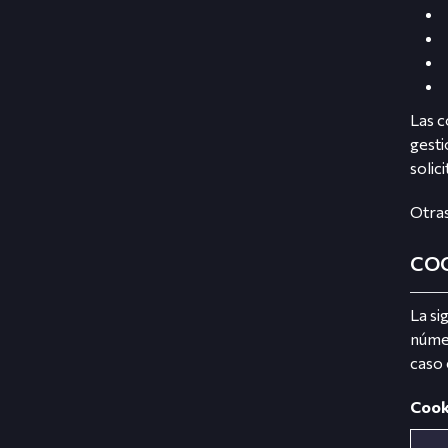
Las c
gesti
solic
Otras
COO
La si
númer
caso 
Cooki