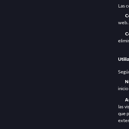
Las c
C
web.
C
elimi
Util
Según
N
inici
A
las v
que p
exter