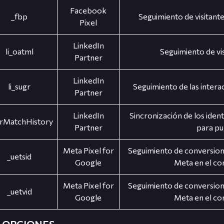
Facebook
_fbp
Seguimiento de visitant
Pixel
LinkedIn
li_oatml
Seguimiento de vi
Partner
LinkedIn
li_sugr
Seguimiento de las interac
Partner
LinkedIn
Sincronización de los iden
rMatchHistory
Partner
para pub
Meta Pixel for
Seguimiento de conversione
_uetsid
Google
Meta en el co
Meta Pixel for
Seguimiento de conversione
_uetvid
Google
Meta en el co