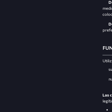
D
medir
coloc
D
prefe
FU
Utili
s
n
Las 
legít