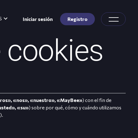
S
Iniciar sesión
Registro
e cookies
ros», «nos», «nuestro», «MayBee»
) con el fin de
usted», «su»
) sobre por qué, cómo y cuándo utilizamos
»
).