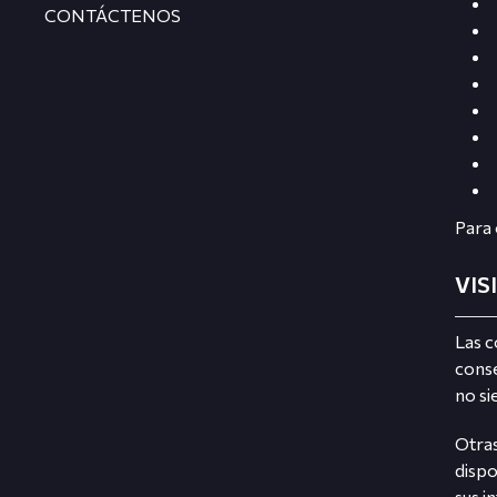
CONTÁCTENOS
Para 
VIS
Las c
conse
no si
Otras
dispo
sus i