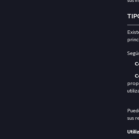
TIP
Exist
princ
Según
C
C
propo
utili
Puede
sus r
Util