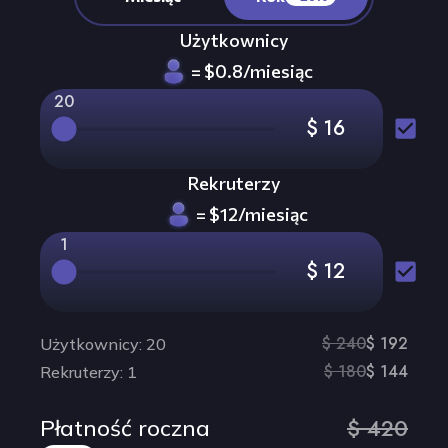
Użytkownicy
=
$
0.8
/
miesiąc
20
$ 16
Rekruterzy
=
$
12
/
miesiąc
1
$ 12
$
240
$
192
Użytkownicy
:
20
$
180
$
144
Rekruterzy
:
1
$
420
Płatność roczna