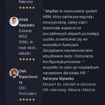
Rekruter
★
★
★
★
★
“
MayBee to nowoczesny system
HRM, który zachwyca wygodą i
Vitalii
intuicyjnością. Łatwy start i
Karpenko
doskonałe wsparcie na
Dziekan
początkowych etapach pozwalają
WEiZ
szybko zorientować się we
ChNU, dr
wszystkich funkcjach.
nauk ekon.,
Zarządzanie nieobecnościami,
adiunkt
wbudowane testy i formularze,
★
★
★
★
★
konfiguracja procesów —
wszystko to czyni go niezbędnym
Oleh
narzędziem dla działu HR.
”
Kopachove
Kateryna Mysenko
ts
Ekspert ds. szkoleń w obszarze
CEO
HR i rekrutacji, Mówca i Mentor
ProCoders
★
★
★
★
★