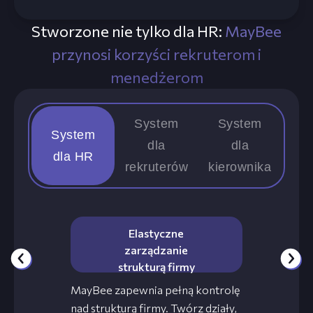
Stworzone nie tylko dla HR:
MayBee
przynosi korzyści rekruterom i
menedżerom
System
System
System
dla
dla
dla HR
rekruterów
kierownika
Elastyczne
zarządzanie
strukturą firmy
MayBee zapewnia pełną kontrolę
nad strukturą firmy. Twórz działy,