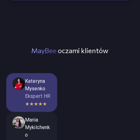
MayBee
oczami klientów
Kateryna
Mysenko
Ekspert HR
★
★
★
★
★
Mariia
Mykilchenk
o