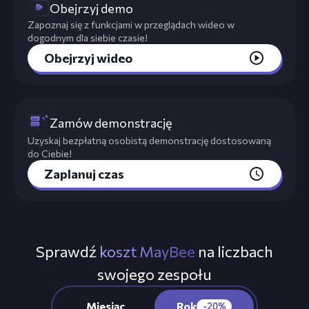
Obejrzyj demo
Zapoznaj się z funkcjami w przeglądach wideo w
dogodnym dla siebie czasie!
Obejrzyj wideo
Zamów demonstrację
Uzyskaj bezpłatną osobistą demonstrację dostosowaną
do Ciebie!
Zaplanuj czas
Sprawdź
koszt MayBee
na liczbach
swojego zespołu
Miesiąc
Rok
Rok
-20%
-20%