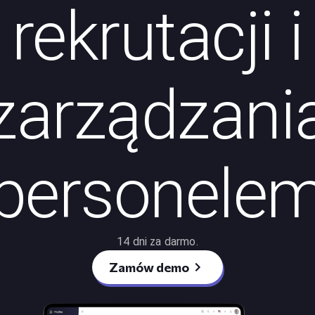
rekrutacji i
zarządzani
personele
14 dni za darmo.
Zamów demo