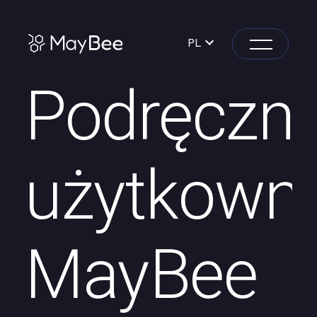
PL
Podręczni
użytkown
MayBee