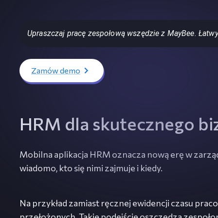
Upraszczaj pracę zespołową wszędzie z MayBee. Łatwy d
Zamów demo
HRM dla skutecznego bi
Mobilna aplikacja HRM oznacza nową erę w zarządz
wiadomo, kto się nimi zajmuje i kiedy.
Na przykład zamiast ręcznej ewidencji czasu pra
przełożonych. Takie podejście oszczędza zespoło