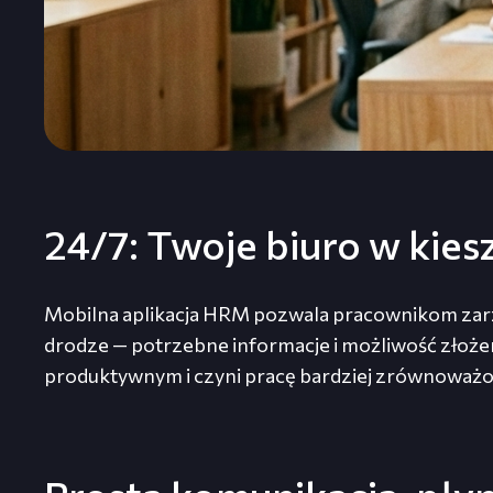
24/7: Twoje biuro w kies
Mobilna aplikacja HRM pozwala pracownikom zarzą
drodze — potrzebne informacje i możliwość złożen
produktywnym i czyni pracę bardziej zrównoważo