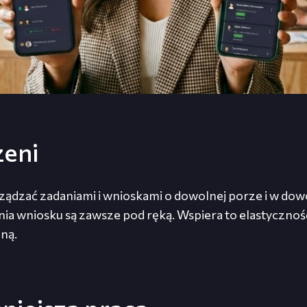
zeni
dzać zadaniami i wnioskami o dowolnej porze i w dow
ia wniosku są zawsze pod ręką. Wspiera to elastyczność
ną.