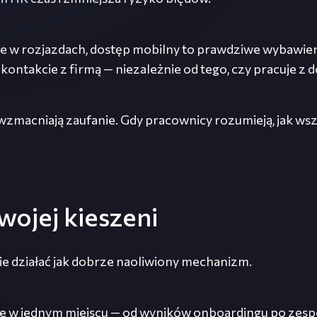
gle w rozjazdach, dostęp mobilny to prawdziwe wybawie
kontakcie z firmą — niezależnie od tego, czy pracuje z d
wzmacniają zaufanie. Gdy pracownicy rozumieją, jak wszys
ojej kieszeni
e działać jak dobrze naoliwiony mechanizm.
w jednym miejscu — od wyników onboardingu po zespoły