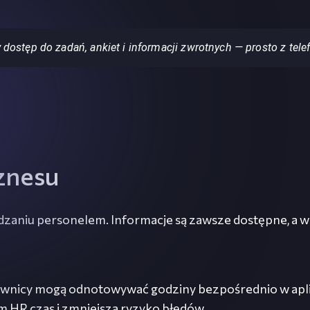
ostęp do zadań, ankiet i informacji zwrotnych — prosto z tele
znesu
aniu personelem. Informacje są zawsze dostępne, a wni
cownicy mogą odnotowywać godziny bezpośrednio w aplik
m HR czas i zmniejsza ryzyko błędów.