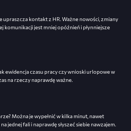
ie upraszcza kontakt z HR. Ważne nowości, zmiany
j komunikacji jest mniej opóźnień i płynniejsze
jak ewidencja czasu pracy czy wnioski urlopowe w
 czas na rzeczy naprawdę ważne.
rze? Można je wypełnić w kilka minut, nawet
a jednej fali i naprawdę słyszeć siebie nawzajem.