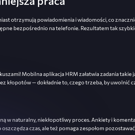
niejsza praca
miast otrzymują powiadomienia i wiadomości, co znaczn
ępne bezpośrednio na telefonie. Rezultatem tak szybkie
kuszami! Mobilna aplikacja HRM załatwia zadania takie 
 bez kłopotów — dokładnie to, czego trzeba, by uwolnić
ą w naturalny, niekłopotliwy proces. Ankiety i komenta
o oszczędza czas, ale też pomaga zespołom pozostawać n