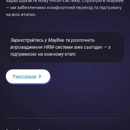
зараз шукаєте нову HRM-систему, спробуйте MayBee
— ми забезпечимо комфортний перехід та підтримку
на всіх етапах.
Зареєструйтесь у MayBee та розпочніть
впровадження HRM-системи вже сьогодні — з
підтримкою на кожному етапі.
Реєстрація