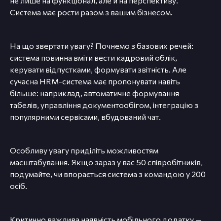
не лише на функціонал, але й на перспективу.
Система має рости разом з вашим бізнесом.
На що звертати увагу? Почнемо з базових речей:
система повинна вміти вести кадровий облік,
керувати відпустками, формувати звітність. Але
сучасна HRM-система має пропонувати навіть
більше: наприклад, автоматичне формування
табелів, управління документообігом, інтеграцію з
популярними сервісами, вбудований чат.
Особливу увагу приділіть можливостям
масштабування. Якщо зараз у вас 50 співробітників,
подумайте, чи впорається система з командою у 200
осіб.
Критично важлива наявність мобільного додатку —