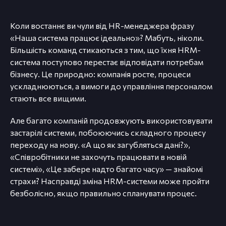
Коли востаннє ви чули від HR-менеджера фразу
«Наша система працює ідеально»? Мабуть, ніколи.
Більшість команд стикаються з тим, що їхня HRM-
система поступово перестає відповідати потребам
бізнесу. Це природно: компанія росте, процеси
ускладнюються, а вимоги до управління персоналом
стають все вищими.
Але багато компаній продовжують використовувати
застарілі системи, побоюючись складного процесу
переходу на нову. «А що як загубляться дані?»,
«Співробітники не захочуть працювати в новій
системі», «Це забере надто багато часу» — знайомі
страхи? Насправді зміна HRM-системи може пройти
безболісно, якщо правильно спланувати процес.