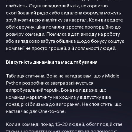
слабкість. Один випадковий клік, некоректно
скопійований рядок або видалена формула можуть
зруйнувати всю аналітику за квартал. Коли ви ведете
облік вручну, ціна помилки зростає пропорційно до
розміру команди. Помилка в даті виходу на роботу
або випадково забута обіцянка щодо бонусу коштує
компанії не просто грошей, а й лояльності людей.
Відсутність динаміки та масштабування
Таблиця статична. Вона не нагадає вам, що у Middle
Python розробника завтра закінчується
випробувальний термін. Вона не підкаже, що
команда маркетингу не ходила у відпустку вже
понад рік і близька до вигорання. Не сповістить, що
настав час для One-to-one.
Коли в команді понад 15-20 людей, обсяг подій стає
таким, що тримати їх «на контролі» за допомогою