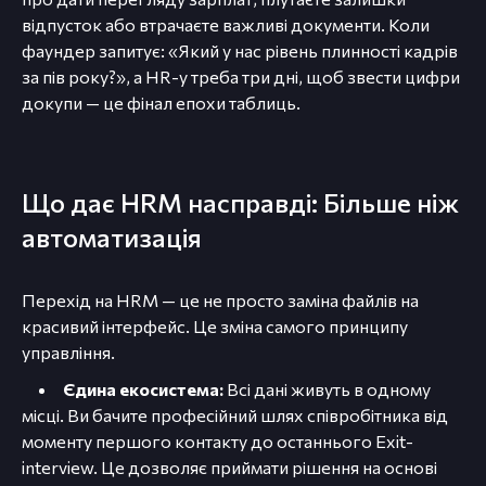
відпусток або втрачаєте важливі документи. Коли
фаундер запитує: «Який у нас рівень плинності кадрів
за пів року?», а HR-у треба три дні, щоб звести цифри
докупи — це фінал епохи таблиць.
Що дає HRM насправді: Більше ніж
автоматизація
Перехід на HRM — це не просто заміна файлів на
красивий інтерфейс. Це зміна самого принципу
управління.
Єдина екосистема:
Всі дані живуть в одному
місці. Ви бачите професійний шлях співробітника від
моменту першого контакту до останнього Exit-
interview. Це дозволяє приймати рішення на основі