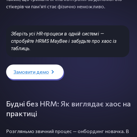
стікерів чи памʼяті стає фізично неможливо.
Зберіть усі HR-процеси в одній системі —
спробуйте HRMS MayBee і забудьте про хаос із
таблиць.
Замовити демо
Будні без HRM: Як виглядає хаос на
практиці
Розгляньмо звичний процес — онбординг новачка. В