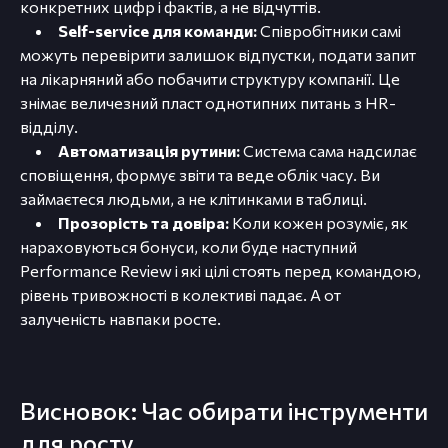
конкретних цифр і фактів, а не відчуттів.
Self-service для команди:
Співробітники самі
можуть перевірити залишок відпустки, подати запит
на лікарняний або побачити структуру компанії. Це
знімає величезний пласт однотипних питань з HR-
відділу.
Автоматизація рутини:
Система сама надсилає
сповіщення, формує звіти та веде облік часу. Ви
займаєтеся людьми, а не клітинками в таблиці.
Прозорість та довіра:
Коли кожен розуміє, як
нараховуються бонуси, коли буде наступний
Performance Review і які цілі стоять перед командою,
рівень тривожності в колективі падає. А от
залученість навпаки росте.
Висновок: Час обирати інструменти
для росту