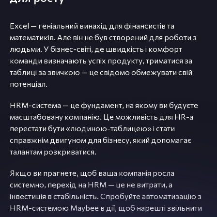
Excel — геніальний винахід для фінансистів та
математиків. Але він не був створений для роботи з
людьми. У бізнес-світі, де швидкість і комфорт
команди визначають успіх продукту, триматися за
таблиці за звичкою — це свідомо обмежувати свій
потенціал.
HRM-система — це фундамент, на якому ви будуєте
масштабовану компанію. Це можливість для HR-а
перестати бути «людиною-таблицею» і стати
справжнім двигуном для бізнесу, який допомагає
талантам розкриватися.
Якщо ви прагнете, щоб ваша компанія росла
системно, перехід на HRM — це не витрати, а
інвестиція в стабільність. Спробуйте автоматизацію з
HRM-системою Maybee в дії, щоб нарешті звільнити