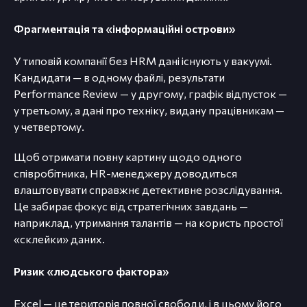
Фрагментація та «інформаційні острови»
У типовій компанії без HRM дані існують у вакуумі.
Кандидати — в одному файлі, результати
Performance Review — у другому, графік відпусток —
у третьому, а дані про техніку, видану працівникам —
у четвертому.
Щоб отримати повну картину щодо одного
співробітника, HR-менеджеру доводиться
влаштовувати справжнє детективне розслідування.
Це забирає фокус від стратегічних завдань —
наприклад, утримання талантів — на користь простої
«склейки» даних.
Ризик «людського фактора»
Excel — це територія повної свободи, і в цьому його