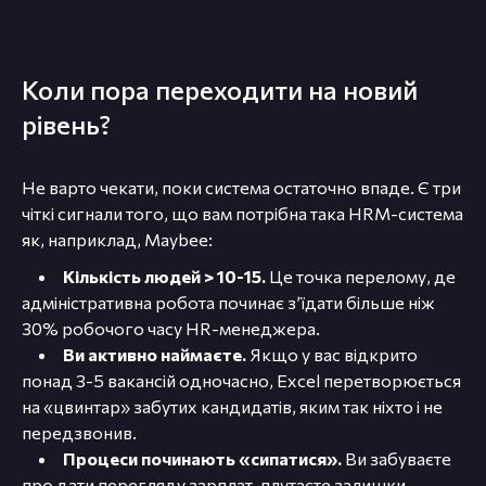
Коли пора переходити на новий
рівень?
Не варто чекати, поки система остаточно впаде. Є три
чіткі сигнали того, що вам потрібна така HRM-система
як, наприклад, Maybee:
Кількість людей > 10-15.
Це точка перелому, де
адміністративна робота починає з’їдати більше ніж
30% робочого часу HR-менеджера.
Ви активно наймаєте.
Якщо у вас відкрито
понад 3-5 вакансій одночасно, Excel перетворюється
на «цвинтар» забутих кандидатів, яким так ніхто і не
передзвонив.
Процеси починають «сипатися».
Ви забуваєте
про дати перегляду зарплат, плутаєте залишки