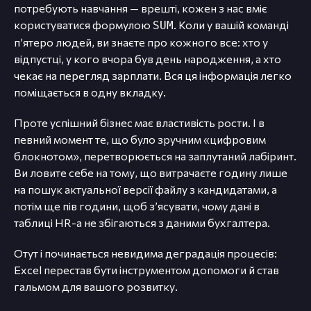
потребують навчання — врешті, кожен з нас вміє
користуватися формулою
. Коли у вашій команді
SUM
п’ятеро людей, ви знаєте про кожного все: хто у
відпустці, у кого вчора був день народження, а хто
чекає на перегляд зарплати. Вся ця інформація легко
поміщається в одну вкладку.
Проте успішний бізнес має властивість рости. І в
певний момент те, що було зручним «цифровим
блокнотом», перетворюється на заплутаний лабіринт.
Ви ловите себе на тому, що витрачаєте годину лише
на пошук актуальної версії файлу з кандидатами, а
потім ще пів години, щоб з’ясувати, чому дані в
таблиці HR-а не збігаються з даними бухгалтера.
Отут і починається невидима деградація процесів:
Excel перестав бути інструментом допомоги й став
гальмом для вашого розвитку.