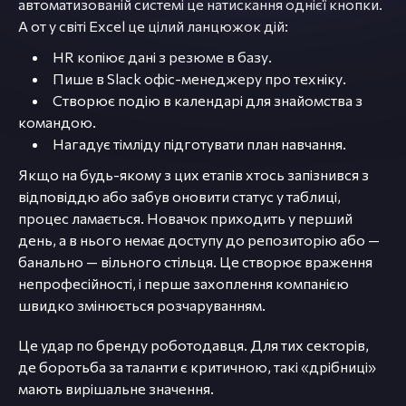
автоматизованій системі це натискання однієї кнопки.
А от у світі Excel це цілий ланцюжок дій:
HR копіює дані з резюме в базу.
Пише в Slack офіс-менеджеру про техніку.
Створює подію в календарі для знайомства з
командою.
Нагадує тімліду підготувати план навчання.
Якщо на будь-якому з цих етапів хтось запізнився з
відповіддю або забув оновити статус у таблиці,
процес ламається. Новачок приходить у перший
день, а в нього немає доступу до репозиторію або —
банально — вільного стільця. Це створює враження
непрофесійності, і перше захоплення компанією
швидко змінюється розчаруванням.
Це удар по бренду роботодавця. Для тих секторів,
де боротьба за таланти є критичною, такі «дрібниці»
мають вирішальне значення.