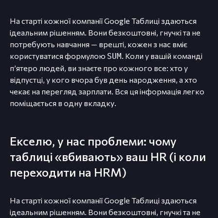
На старті кожної компанії Google Таблиці здаються
ідеальним рішенням. Вони безкоштовні, гнучкі та не
потребують навчання — врешті, кожен з нас вміє
користуватися формулою
. Коли у вашій команді
SUM
п’ятеро людей, ви знаєте про кожного все: хто у
відпустці, у кого вчора був день народження, а хто
чекає на перегляд зарплати. Вся ця інформація легко
поміщається в одну вкладку.
Екселю, у нас проблеми: чому
таблиці «вбивають» ваш HR (і коли
переходити на HRM)
На старті кожної компанії Google Таблиці здаються
ідеальним рішенням. Вони безкоштовні, гнучкі та не