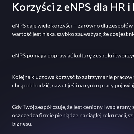
Korzyści z eNPS dla HR i
eNPS daje wiele korzyści — zarówno dla zespołów HR
wartość jest niska, szybko zauważysz, że coś jest n
eNPS pomaga poprawiać kulturę zespołu i tworzyć 
Kolejna kluczowa korzyść to zatrzymanie pracown
chcą odchodzić, nawet jeśli na rynku pracy pojawiaj
Gdy Twój zespół czuje, że jest ceniony i wspierany,
oszczędza firmie pieniądze na ciągłej rekrutacji, sz
biznesu.