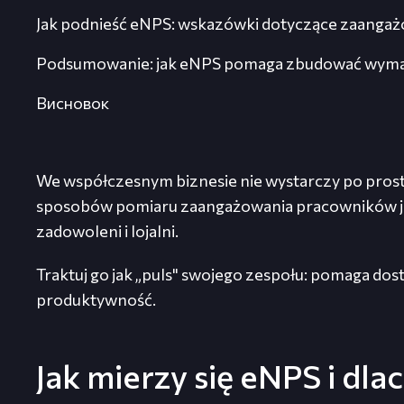
Jak podnieść eNPS: wskazówki dotyczące zaangażow
Podsumowanie: jak eNPS pomaga zbudować wyma
Висновок
We współczesnym biznesie nie wystarczy po prostu 
sposobów pomiaru zaangażowania pracowników jes
zadowoleni i lojalni.
Traktuj go jak „puls" swojego zespołu: pomaga do
produktywność.
Jak mierzy się eNPS i dl