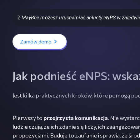
Z MayBee możesz uruchamiać ankiety eNPS w zaledwie 
Zamów demo
Jak podnieść eNPS: wska
Jest kilka praktycznych kroków, które pomogą podn
Pierwszy to
przejrzysta komunikacja
. Nie wystar
ludzie czują, że ich zdanie się liczy, ich zaangaż
propozycjami. Buduje to zaufanie i sprawia, że śro