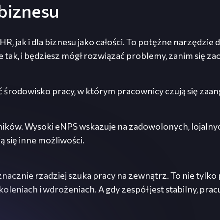
 biznesu
, jak i dla biznesu jako całości. To potężne narzędzie
ie tak, i będziesz mógł rozwiązać problemy, zanim się za
środowisko pracy, w którym pracownicy czują się zaang
ików. Wysoki eNPS wskazuje na zadowolonych, lojalnych
ą się inne możliwości.
 znacznie rzadziej szuka pracy na zewnątrz. To nie tylko
koleniach i wdrożeniach. A gdy zespół jest stabilny, prac