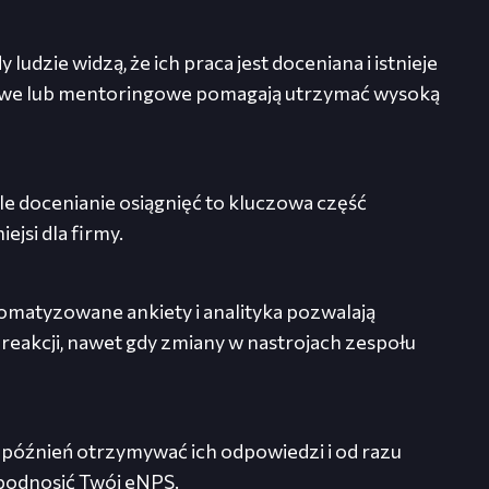
ludzie widzą, że ich praca jest doceniana i istnieje
niowe lub mentoringowe pomagają utrzymać wysoką
le docenianie osiągnięć to kluczowa część
ejsi dla firmy.
omatyzowane ankiety i analityka pozwalają
 reakcji, nawet gdy zmiany w nastrojach zespołu
późnień otrzymywać ich odpowiedzi i od razu
 podnosić Twój eNPS.