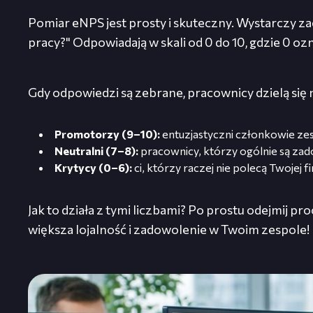
Pomiar eNPS jest prosty i skuteczny. Wystarczy z
pracy?" Odpowiadają w skali od 0 do 10, gdzie 0 oz
Gdy odpowiedzi są zebrane, pracownicy dzielą się n
Promotorzy (9–10):
entuzjastyczni członkowie zes
Neutralni (7–8):
pracownicy, którzy ogólnie są zad
Krytycy (0–6):
ci, którzy raczej nie polecą Twojej f
Jak to działa z tymi liczbami? Po prostu odejmij 
większa lojalność i zadowolenie w Twoim zespole!