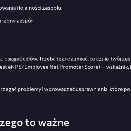
ania i lojalności zespołu
rzony zespół
osiągać celów. Trzeba też rozumieć, co czuje Twój zespó
t eNPS (Employee Net Promoter Score) — wskaźnik, kt
strzegać problemy i wprowadzać usprawnienia, które pop
aczego to ważne