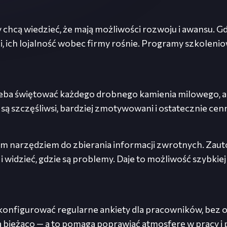
 chcą wiedzieć, że mają możliwości rozwoju i awansu. Gdy 
i, ich lojalność wobec firmy rośnie. Programy szkole
rzeba świętować każdego drobnego kamienia milowego, a
są szczęśliwsi, bardziej zmotywowani i ostatecznie cenni
m narzędziem do zbierania informacji zwrotnych. Zaut
 widzieć, gdzie są problemy. Daje to możliwość szybkiej
onfigurować regularne ankiety dla pracowników, bez o
 bieżąco — a to pomaga poprawiać atmosferę w pracy i