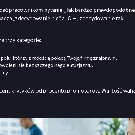
adać pracownikom pytanie: „Jak bardzo prawdopodobne je
nacza „zdecydowanie nie", a 10 — „zdecydowanie tak".
a trzy kategorie:
połu, którzy z radością polecą Twoją firmę znajomym.
owoleni, ale bez szczególnego entuzjazmu.
irmy.
procent krytyków od procentu promotorów. Wartość waha