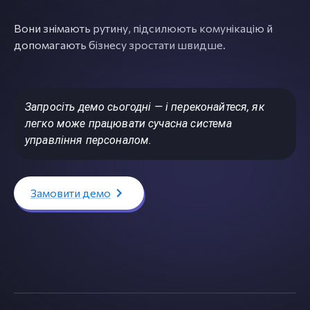
Вони знімають рутину, підсилюють комунікацію й
допомагають бізнесу зростати швидше.
Запросіть демо сьогодні — і переконайтеся, як
легко може працювати сучасна система
управління персоналом.
Замовити демо