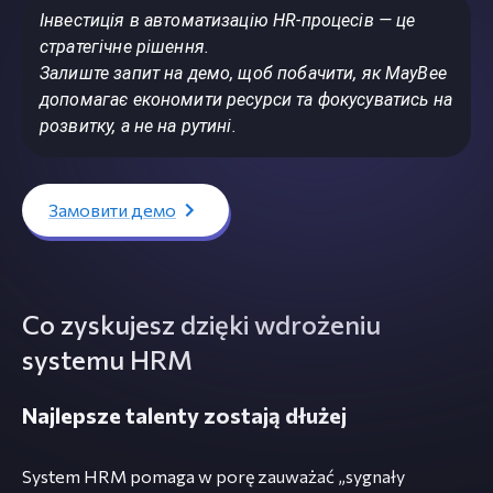
Інвестиція в автоматизацію HR-процесів — це
стратегічне рішення.
Залиште запит на демо, щоб побачити, як MayBee
допомагає економити ресурси та фокусуватись на
розвитку, а не на рутині.
Замовити демо
Co zyskujesz dzięki wdrożeniu
systemu HRM
Najlepsze talenty zostają dłużej
System HRM pomaga w porę zauważać „sygnały