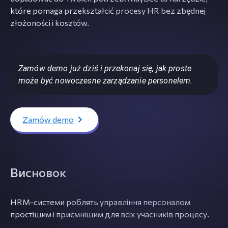
które pomaga przekształcić procesy HR bez zbędnej
złożoności i kosztów.
Zamów demo już dziś i przekonaj się, jak proste
może być nowoczesne zarządzanie personelem.
Zamów demo
Висновок
HRM-системи роблять управління персоналом
простішим і приємнішим для всіх учасників процесу.