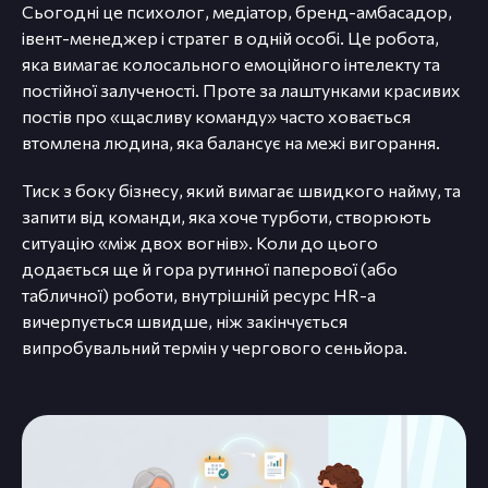
Сьогодні це психолог, медіатор, бренд-амбасадор,
івент-менеджер і стратег в одній особі. Це робота,
яка вимагає колосального емоційного інтелекту та
постійної залученості. Проте за лаштунками красивих
постів про «щасливу команду» часто ховається
втомлена людина, яка балансує на межі вигорання.
Тиск з боку бізнесу, який вимагає швидкого найму, та
запити від команди, яка хоче турботи, створюють
ситуацію «між двох вогнів». Коли до цього
додається ще й гора рутинної паперової (або
табличної) роботи, внутрішній ресурс HR-а
вичерпується швидше, ніж закінчується
випробувальний термін у чергового сеньйора.