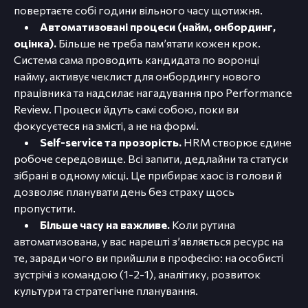
повертаєте собі години вільного часу щотижня.
Автоматизовані процеси (найм, онбординг,
оцінка).
Більше не треба пам’ятати кожен крок.
Система сама проводить кандидата по воронці
найму, активує чеклист для онбордингу нового
працівника та надсилає нагадування про Performance
Review. Процеси йдуть самі собою, поки ви
фокусуєтеся на змісті, а не на формі.
Self-service та прозорість.
HRM створює єдине
робоче середовище. Всі запити, дедлайни та статуси
зібрані в одному місці. Це прибирає хаос із голови й
дозволяє планувати день без страху щось
пропустити.
Більше часу на важливе.
Коли рутина
автоматизована, у вас нарешті з’являється ресурс на
те, заради чого ви прийшли в професію: на особисті
зустрічі з командою (1-2-1), аналітику, розвиток
культури та стратегічне планування.