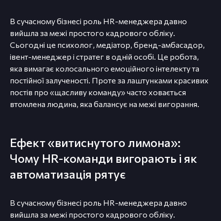
В сучасному бізнесі роль HR-менеджера давно
вийшла за межі простого кадрового обліку.
Сьогодні це психолог, медіатор, бренд-амбасадор,
івент-менеджер і стратег в одній особі. Це робота,
яка вимагає колосального емоційного інтелекту та
постійної залученості. Проте за лаштунками красивих
постів про «щасливу команду» часто ховається
втомлена людина, яка балансує на межі вигорання.
Ефект «витиснутого лимона»:
Чому HR-команди вигорають і як
автоматизація рятує
В сучасному бізнесі роль HR-менеджера давно
вийшла за межі простого кадрового обліку.