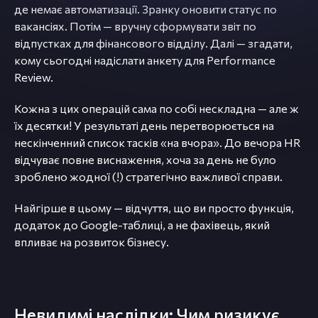
де немає автоматизації. Зранку оновити статус по
вакансіях. Потім — вручну сформувати звіт по
відпустках для фінансового відділу. Далі — згадати,
кому сьогодні надіслати анкету для Performance
Review.
Кожна з цих операцій сама по собі нескладна — але ж
їх десятки! У результаті день перетворюється на
нескінченний список тасків «на вчора». До вечора HR
відчуває повне виснаження, хоча за день не було
зроблено жодної (!) стратегічно важливої справи.
Найгірше в цьому — відчуття, що ви просто функція,
додаток до Google-таблиці, а не фахівець, який
впливає на розвиток бізнесу.
Невидимі наслідки: Чим ризикує