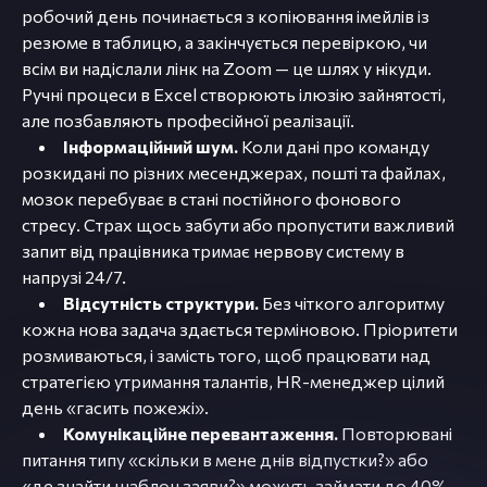
робочий день починається з копіювання імейлів із
резюме в таблицю, а закінчується перевіркою, чи
всім ви надіслали лінк на Zoom — це шлях у нікуди.
Ручні процеси в Excel створюють ілюзію зайнятості,
але позбавляють професійної реалізації.
Інформаційний шум.
Коли дані про команду
розкидані по різних месенджерах, пошті та файлах,
мозок перебуває в стані постійного фонового
стресу. Страх щось забути або пропустити важливий
запит від працівника тримає нервову систему в
напрузі 24/7.
Відсутність структури.
Без чіткого алгоритму
кожна нова задача здається терміновою. Пріоритети
розмиваються, і замість того, щоб працювати над
стратегією утримання талантів, HR-менеджер цілий
день «гасить пожежі».
Комунікаційне перевантаження.
Повторювані
питання типу «скільки в мене днів відпустки?» або
«де знайти шаблон заяви?» можуть займати до 40%