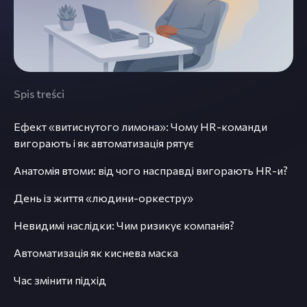
Spis treści
Ефект «витиснутого лимона»: Чому HR-команди
вигорають і як автоматизація рятує
Анатомія втоми: від чого насправді вигорають HR-и?
День із життя «людини-оркестру»
Невидимі наслідки: Чим ризикує компанія?
Автоматизація як киснева маска
Час змінити підхід