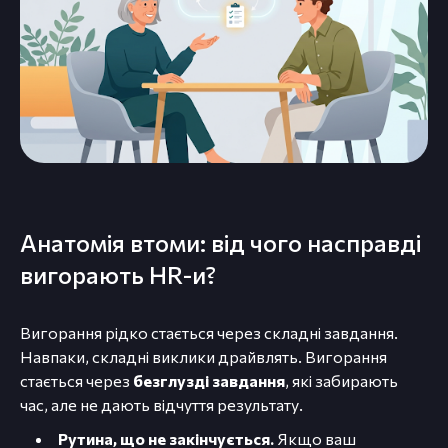
Анатомія втоми: від чого насправді
вигорають HR-и?
Вигорання рідко стається через складні завдання.
Навпаки, складні виклики драйвлять. Вигорання
стається через
безглузді завдання
, які забирають
час, але не дають відчуття результату.
Рутина, що не закінчується.
Якщо ваш