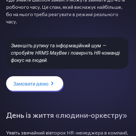
робочого часу. Це спам, який виснажує найбільше,
бо на нього треба реагувати в режимі реального
часу.
Зменшіть рутину та інформаційний шум —
спробуйте HRMS MayBee і поверніть HR-команді
фокус на людей.
Замовити демо
День із життя «людини-оркестру»
Уявіть звичайний вівторок HR-менеджера в компанії,