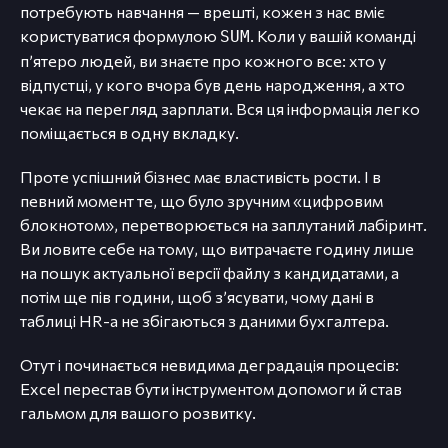
потребують навчання — врешті, кожен з нас вміє
користуватися формулою
. Коли у вашій команді
SUM
п’ятеро людей, ви знаєте про кожного все: хто у
відпустці, у кого вчора був день народження, а хто
чекає на перегляд зарплати. Вся ця інформація легко
поміщається в одну вкладку.
Проте успішний бізнес має властивість рости. І в
певний момент те, що було зручним «цифровим
блокнотом», перетворюється на заплутаний лабіринт.
Ви ловите себе на тому, що витрачаєте годину лише
на пошук актуальної версії файлу з кандидатами, а
потім ще пів години, щоб з’ясувати, чому дані в
таблиці HR-а не збігаються з даними бухгалтера.
Отут і починається невидима деградація процесів:
Excel перестав бути інструментом допомоги й став
гальмом для вашого розвитку.