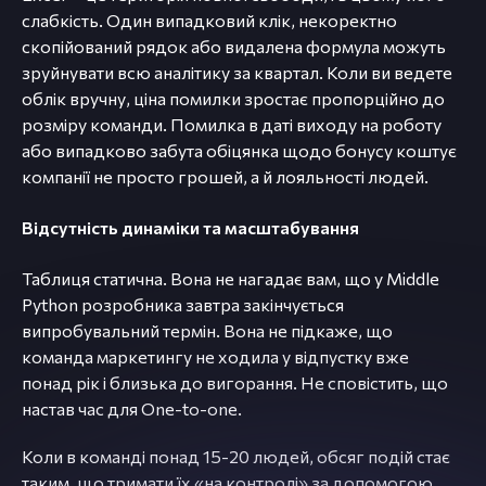
слабкість. Один випадковий клік, некоректно
скопійований рядок або видалена формула можуть
зруйнувати всю аналітику за квартал. Коли ви ведете
облік вручну, ціна помилки зростає пропорційно до
розміру команди. Помилка в даті виходу на роботу
або випадково забута обіцянка щодо бонусу коштує
компанії не просто грошей, а й лояльності людей.
Відсутність динаміки та масштабування
Таблиця статична. Вона не нагадає вам, що у Middle
Python розробника завтра закінчується
випробувальний термін. Вона не підкаже, що
команда маркетингу не ходила у відпустку вже
понад рік і близька до вигорання. Не сповістить, що
настав час для One-to-one.
Коли в команді понад 15-20 людей, обсяг подій стає
таким, що тримати їх «на контролі» за допомогою