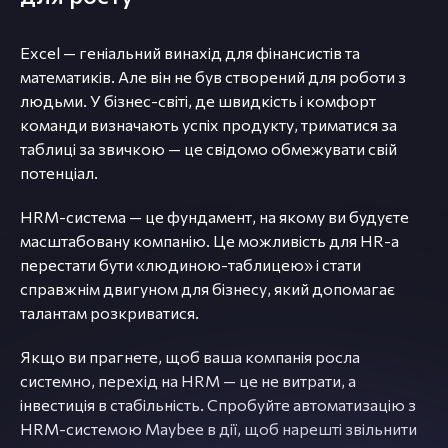
Excel — геніальний винахід для фінансистів та
математиків. Але він не був створений для роботи з
людьми. У бізнес-світі, де швидкість і комфорт
команди визначають успіх продукту, триматися за
таблиці за звичкою — це свідомо обмежувати свій
потенціал.
HRM-система — це фундамент, на якому ви будуєте
масштабовану компанію. Це можливість для HR-а
перестати бути «людиною-таблицею» і стати
справжнім двигуном для бізнесу, який допомагає
талантам розкриватися.
Якщо ви прагнете, щоб ваша компанія росла
системно, перехід на HRM — це не витрати, а
інвестиція в стабільність. Спробуйте автоматизацію з
HRM-системою Maybee в дії, щоб нарешті звільнити