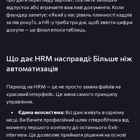
відпусток або втрачаєте важливі документи. Коли
фаундер запитує: «Який у нас рівень плинності кадрів
за пів року?», а HR-у треба три дні, щоб звести цифри
докупи — це фінал епохи таблиць.
Що дає HRM насправді: Більше ніж
автоматизація
Перехід на HRM — це не просто заміна файлів на
красивий інтерфейс. Це зміна самого принципу
управління.
Єдина екосистема:
Всі дані живуть в одному
місці. Ви бачите професійний шлях співробітника від
моменту першого контакту до останнього Exit-
interview. Це дозволяє приймати рішення на основі