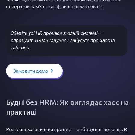
стікерів чи памʼяті стає фізично неможливо.
Зберіть усі HR-процеси в одній системі —
спробуйте HRMS MayBee і забудьте про хаос із
таблиць.
Замовити демо
Будні без HRM: Як виглядає хаос на
практиці
Розгляньмо звичний процес — онбординг новачка. В