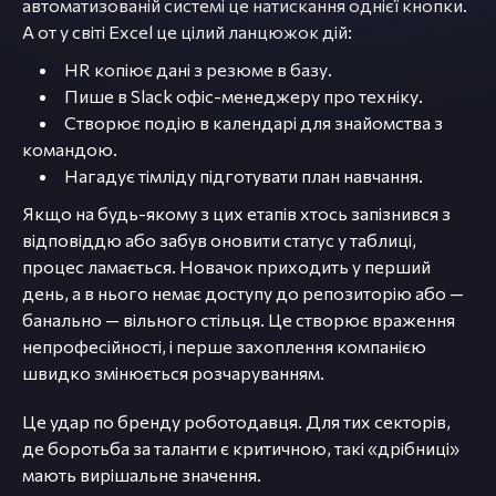
автоматизованій системі це натискання однієї кнопки.
А от у світі Excel це цілий ланцюжок дій:
HR копіює дані з резюме в базу.
Пише в Slack офіс-менеджеру про техніку.
Створює подію в календарі для знайомства з
командою.
Нагадує тімліду підготувати план навчання.
Якщо на будь-якому з цих етапів хтось запізнився з
відповіддю або забув оновити статус у таблиці,
процес ламається. Новачок приходить у перший
день, а в нього немає доступу до репозиторію або —
банально — вільного стільця. Це створює враження
непрофесійності, і перше захоплення компанією
швидко змінюється розчаруванням.
Це удар по бренду роботодавця. Для тих секторів,
де боротьба за таланти є критичною, такі «дрібниці»
мають вирішальне значення.