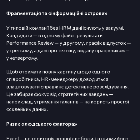
Фрагментація та «інформаційні острови»
У типовій компанії без HRM дані існують у вакуумі.
Кандидати — в одному файлі, результати
Performance Review — у другому, графік відпусток —
у третьому, а дані про техніку, видану працівникам —
у четвертому.
Щоб отримати повну картину щодо одного
співробітника, HR-менеджеру доводиться
влаштовувати справжнє детективне розслідування.
Це забирає фокус від стратегічних завдань —
наприклад, утримання талантів — на користь простої
«склейки» даних.
Ризик «людського фактора»
Excel — це територія повної свободи, і в цьому його