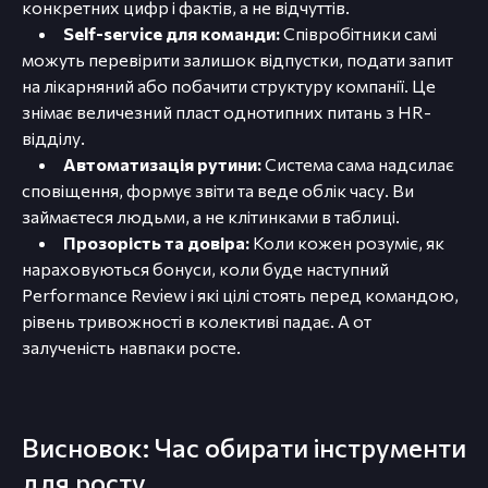
конкретних цифр і фактів, а не відчуттів.
Self-service для команди:
Співробітники самі
можуть перевірити залишок відпустки, подати запит
на лікарняний або побачити структуру компанії. Це
знімає величезний пласт однотипних питань з HR-
відділу.
Автоматизація рутини:
Система сама надсилає
сповіщення, формує звіти та веде облік часу. Ви
займаєтеся людьми, а не клітинками в таблиці.
Прозорість та довіра:
Коли кожен розуміє, як
нараховуються бонуси, коли буде наступний
Performance Review і які цілі стоять перед командою,
рівень тривожності в колективі падає. А от
залученість навпаки росте.
Висновок: Час обирати інструменти
для росту