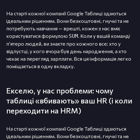
На старті кожної компанії Google Таблиці здаються
ідеальним рішенням. Вони безкоштовні, гнучкі та не
потребують навчання — врешті, кожен з нас вміє
користуватися формулою
. Коли у вашій команді
SUM
п’ятеро людей, ви знаєте про кожного все: хто у
відпустці, у кого вчора був день народження, а хто
чекає на перегляд зарплати. Вся ця інформація легко
поміщається в одну вкладку.
Екселю, у нас проблеми: чому
таблиці «вбивають» ваш HR (і коли
переходити на HRM)
На старті кожної компанії Google Таблиці здаються
ідеальним рішенням. Вони безкоштовні, гнучкі та не