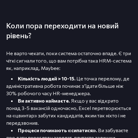
Коли пора переходити на новий
рівень?
Не варто чекати, поки система остаточно впаде. Є три
чіткі сигнали того, що вам потрібна така HRM-система
як, наприклад, Maybee:
Кількість людей > 10-15.
Це точка перелому, де
адміністративна робота починає з’їдати більше ніж
30% робочого часу HR-менеджера.
Ви активно наймаєте.
Якщо у вас відкрито
понад 3-5 вакансій одночасно, Excel перетворюється
на «цвинтар» забутих кандидатів, яким так ніхто і не
передзвонив.
Процеси починають «сипатися».
Ви забуваєте
про дати перегляду зарплат, плутаєте залишки